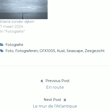
Eiland zonder dijken
7 maart 2024
In "Fotografie"
Fotografie
Foto
,
Fotograferen
,
GFX100S
,
Kust
,
Seascape
,
Zeegezicht
Previous Post
Bericht
Previous
En route
navigatie
post:
Next Post
Next
Le mur de l’Atlantique