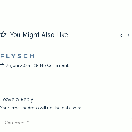
post:
You Might Also Like
F L Y S C H
26 juni 2024
No Comment
Leave a Reply
Your email address will not be published.
Comment
*