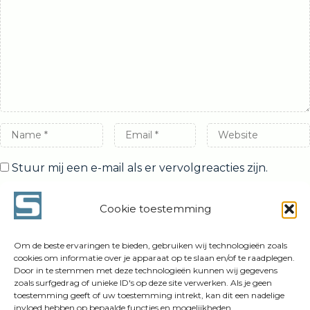
Name
Email
Website
*
*
Stuur mij een e-mail als er vervolgreacties zijn.
Stuur mij een e-mail als er nieuwe berichten zijn.
Cookie toestemming
Om de beste ervaringen te bieden, gebruiken wij technologieën zoals
cookies om informatie over je apparaat op te slaan en/of te raadplegen.
Door in te stemmen met deze technologieën kunnen wij gegevens
zoals surfgedrag of unieke ID's op deze site verwerken. Als je geen
toestemming geeft of uw toestemming intrekt, kan dit een nadelige
invloed hebben op bepaalde functies en mogelijkheden.