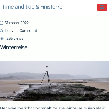
Skip
Time and tide & Finisterre
to
content
31 maart 2022
on
Leave a Comment
Winterreise
S
1285 views
i
Winterreise
e
b
e
S
w
a
r
t
Het weerbericht voorspelt zware winterse buien als ik