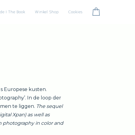
ide I The Book
Winkel Shop
Cookies
gs Europese kusten.
otography’. In de loop der
omen te liggen.
The sequel
gital Xpan) as well as
n photography in color and