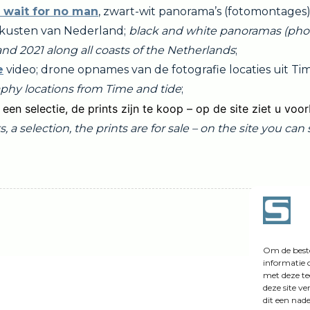
 wait for no man
, zwart-wit panorama’s (fotomontages
e kusten van Nederland;
black and white panoramas (ph
d 2021 along all coasts of the Netherlands
;
e
video; drone opnames van de fotografie locaties uit Tim
phy locations from Time and tide
;
een selectie, de prints zijn te koop – op de site ziet u voor
s, a selection, the prints are for sale – on the site you c
Om de beste
informatie 
met deze te
deze site v
dit een nad