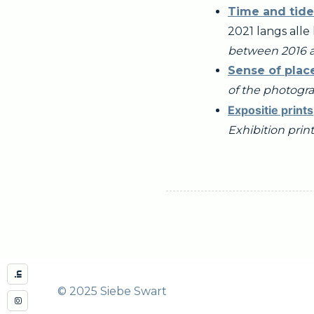
Time and tide
2021 langs all
between 2016 an
Sense of plac
of the photogra
Expositie prints
Exhibition print
Linkedin
Instagram
© 2025 Siebe Swart
Vimeo