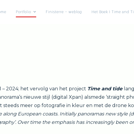
ome
Portfolio
Finisterre – weblog
Het Boek I Time and T
1 – 2024; het vervolg van het project
Time and tide
lan
norama’s nieuwe stijl (digital Xpan) alsmede ‘straight ph
ent steeds meer op fotografie in kleur en met de drone k
e along European coasts. Initially panoramas new style (di
graphy’. Over time the emphasis has increasingly been o