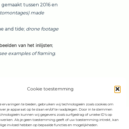
) gemaakt tussen 2016 en
otomontages) made
e and tide;
drone footage
beelden van het inlijsten
;
an see examples of framing
.
Cookie toestemming
 ervaringen te bieden, gebruiken wij technologieën zoals cookies om
over je apparaat op te slaan en/of te raadplegen. Door in te stemmen
chnologieën kunnen wij gegevens zoals surfgedrag of unieke ID's op
Linkedin
Instagram
Vimeo
WhatsApp
erwerken. Als je geen toestemming geeft of uw toestemming intrekt, kan
elige invloed hebben op bepaalde functies en mogelijkheden.