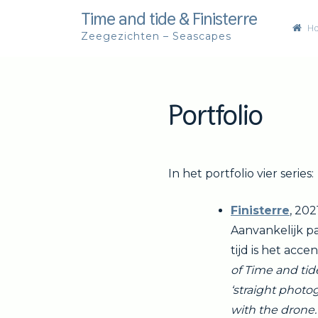
Skip
Time and tide & Finisterre
H
to
Zeegezichten – Seascapes
content
Portfolio
In het portfolio vier series:
Finisterre
, 202
Aanvankelijk pa
tijd is het acc
of Time and tid
‘straight photo
with the drone.