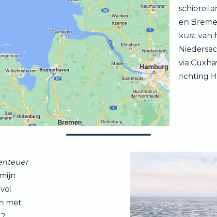
schiereil
en Bremer
kust van 
Niedersa
via Cuxha
richting 
enteuer
mijn
 vol
en met
 ?