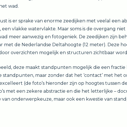
het wad.
st is er sprake van enorme zeedijken met veelal een a
jk, een vlakke watervlakte. Maar soms is de overgang niet 
ad meer aanwezig en fotogeniek. De zeedijken zijn beh
ar met de Nederlandse Deltahoogte (12 meter). Deze ho
oor overzichten mogelijk en structuren zichtbaar wor
eeld, deze maakt standpunten mogelijk die een fractie h
re standpunten, maar zonder dat het ‘contact’ met het 
n excelleert (de foto’s hieronder zijn op hoogtes tussen 
’s met een zekere abstractie en die het letterlijke – doc
ie van onderwerpkeuze, maar ook een kwestie van stand