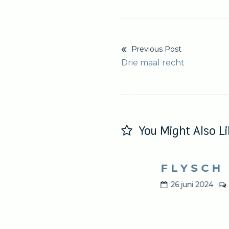
Previous Post
Bericht
Previous
Drie maal recht
navigatie
post:
You Might Also Li
F L Y S C H
voor
acties uitgeschakeld
26 juni 2024
No Comm
Leporello