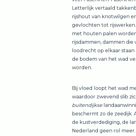
Letterlijk vertaald takken
rijshout van knotwilgen e
gevlochten tot rijswerke
met houten palen worden
rijsdammen, dammen die v
loodrecht op elkaar staan 
de bodem van het wad ve
worden.
Bij vloed loopt het wad m
waardoor zwevend slib zich
buitendijkse
landaanwinnin
beschermt zo de zeedijk
de kustverdediging, de la
Nederland geen rol meer.