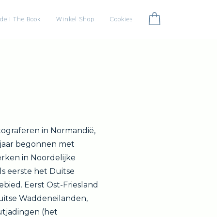
ide I The Book
Winkel Shop
Cookies
tograferen in Normandië,
t jaar begonnen met
rken in Noordelijke
als eerste het Duitse
ied. Eerst Ost-Friesland
uitse Waddeneilanden,
tjadingen (het