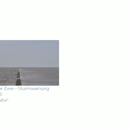
se Zwei – Sturmwarnung
3
afie"