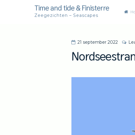
Skip
Time and tide & Finisterre
H
to
Zeegezichten – Seascapes
content
21 september 2022
Le
S
Nordseestran
i
e
b
e
S
w
a
r
t