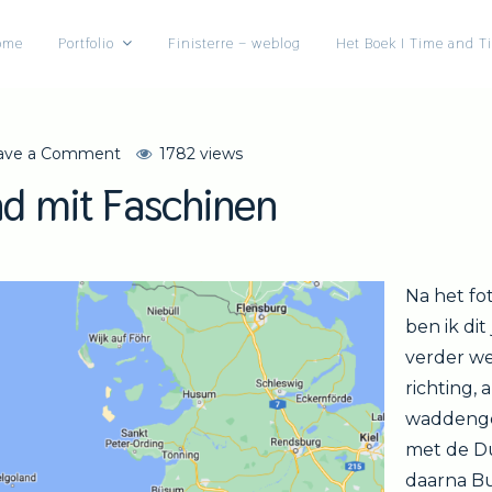
ome
Portfolio
Finisterre – weblog
Het Boek I Time and T
on
ave a Comment
1782 views
Nordseestrand
d mit Faschinen
mit
Faschinen
Na het fo
ben ik di
verder we
richting, 
waddengeb
met de D
daarna Bu