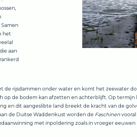
bossen,
n
n. Samen
 het
eelal
die aan
rankerd
et de rijsdammen onder water en komt het zeewater doo
 op de bodem kan afzetten en achterblijft. Op termijn l
g en dit aangeslibte land breekt de kracht van de golv
. Aan de Duitse Waddenkust worden de
Faschinen
vooral
ndaanwinning met inpoldering zoals in vroeger eeuwen s