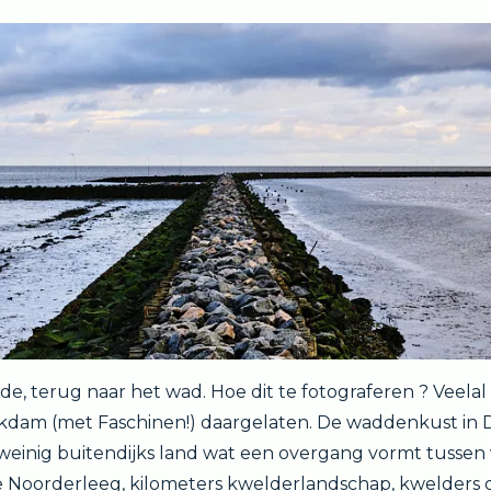
e, terug naar het wad. Hoe dit te fotograferen ? Veela
trekdam (met Faschinen!) daargelaten. De waddenkust in D
 weinig buitendijks land wat een overgang vormt tussen 
ese Noorderleeg, kilometers kwelderlandschap, kwelders 