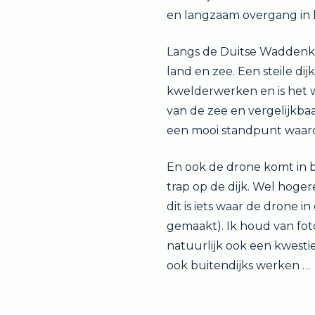
en langzaam overgang in 
Langs de Duitse Waddenku
land en zee. Een steile di
kwelderwerken en is het w
van de zee en vergelijkba
een mooi standpunt waard
En ook de drone komt in b
trap op de dijk. Wel hoge
dit is iets waar de drone i
gemaakt). Ik houd van foto
natuurlijk ook een kwest
ook buitendijks werken …