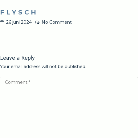
F L Y S C H
26 juni 2024
No Comment
Leave a Reply
Your email address will not be published.
Comment
*