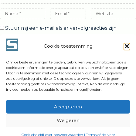
Name
Email
Website
*
*
Stuur mij een e-mail als er vervolgreacties zijn.
Stuur mij een e-mail als er nieuwe berichten zijn.
Cookie toestemming
Om de beste ervaringen te bieden, gebruiken wij technologieën zoals
cookies om informatie over je apparaat op te slaan en/of te raadplegen.
Door in te stemmen met deze technologieën kunnen wij gegevens
zoals surfgedrag of unieke ID's op deze site verwerken. Als je geen
toestemming geeft of uw toestemming intrekt, kan dit een nadelige
invloed hebben op bepaalde functies en mogelijkheden.
© 2025 Siebe Swart
Accepteren
Linkedin
Instagram
Vimeo
WhatsApp
Weigeren
Cookiebeleid
Leveringsvoorwaarden I Terms of delivery