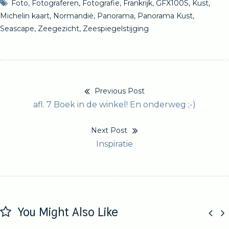
Foto
,
Fotograferen
,
Fotografie
,
Frankrijk
,
GFX100S
,
Kust
,
Michelin kaart
,
Normandië
,
Panorama
,
Panorama Kust
,
Seascape
,
Zeegezicht
,
Zeespiegelstijging
Previous Post
Bericht
Previous
afl. 7 Boek in de winkel! En onderweg ;-)
navigatie
post:
Next Post
Next
Inspiratie
post:
You Might Also Like