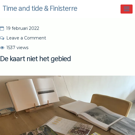
Skip
Time and tide & Finisterre
to
content
19 februari 2022
on
Leave a Comment
De
S
1537 views
kaart
i
De kaart niet het gebied
niet
e
het
b
gebied
e
S
w
a
r
t