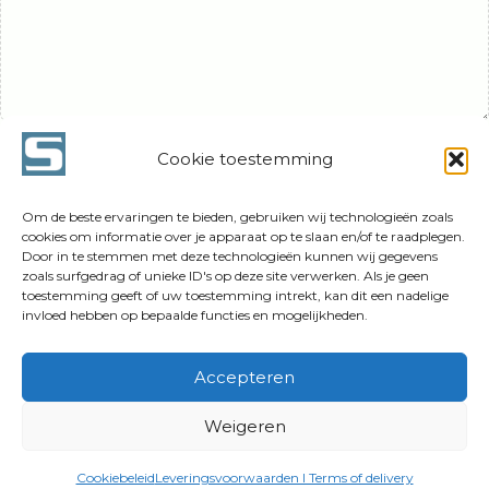
Name
Email
Website
Cookie toestemming
*
*
Om de beste ervaringen te bieden, gebruiken wij technologieën zoals
cookies om informatie over je apparaat op te slaan en/of te raadplegen.
Door in te stemmen met deze technologieën kunnen wij gegevens
zoals surfgedrag of unieke ID's op deze site verwerken. Als je geen
toestemming geeft of uw toestemming intrekt, kan dit een nadelige
invloed hebben op bepaalde functies en mogelijkheden.
© 2025 Siebe Swart
Accepteren
Linkedin
Instagram
Vimeo
WhatsApp
Weigeren
Cookiebeleid
Leveringsvoorwaarden I Terms of delivery