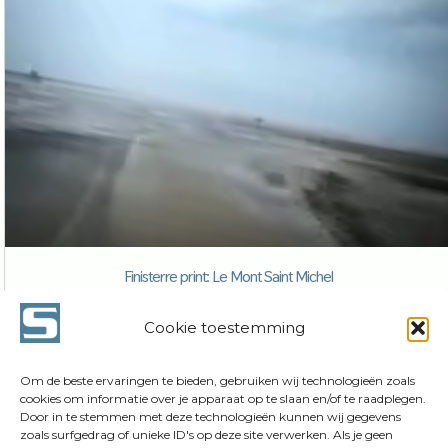
Finisterre print: Le Mont Saint Michel
€
350,00
incl. BTW
Cookie toestemming
Toevoegen aan winkelwagen
Om de beste ervaringen te bieden, gebruiken wij technologieën zoals
cookies om informatie over je apparaat op te slaan en/of te raadplegen.
Door in te stemmen met deze technologieën kunnen wij gegevens
zoals surfgedrag of unieke ID's op deze site verwerken. Als je geen