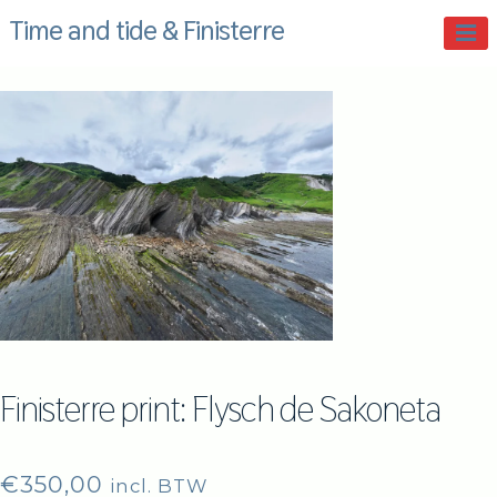
Skip
Time and tide & Finisterre
to
content
Finisterre print: Flysch de Sakoneta
€
350,00
incl. BTW