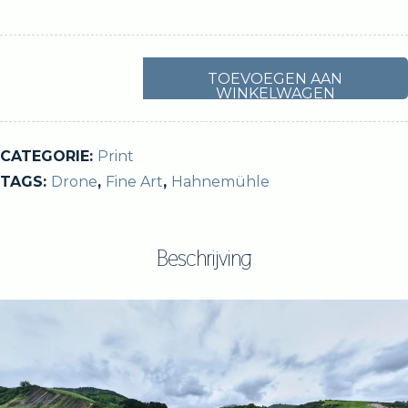
Finisterre
TOEVOEGEN AAN
WINKELWAGEN
print:
Flysch
de
CATEGORIE:
Print
Sakoneta
TAGS:
Drone
,
Fine Art
,
Hahnemühle
aantal
Beschrijving